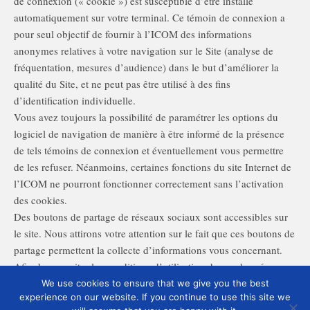
de connexion (« cookie ») est susceptible d’être installé
automatiquement sur votre terminal. Ce témoin de connexion a
pour seul objectif de fournir à l’ICOM des informations
anonymes relatives à votre navigation sur le Site (analyse de
fréquentation, mesures d’audience) dans le but d’améliorer la
qualité du Site, et ne peut pas être utilisé à des fins
d’identification individuelle.
Vous avez toujours la possibilité de paramétrer les options du
logiciel de navigation de manière à être informé de la présence
de tels témoins de connexion et éventuellement vous permettre
de les refuser. Néanmoins, certaines fonctions du site Internet de
l’ICOM ne pourront fonctionner correctement sans l’activation
des cookies.
Des boutons de partage de réseaux sociaux sont accessibles sur
le site. Nous attirons votre attention sur le fait que ces boutons de
partage permettent la collecte d’informations vous concernant.
Afin de connaitre les conditions d’utilisation de ces données
nous vous invitons à lire les politiques de confidentialité des
We use cookies to ensure that we give you the best
experience on our website. If you continue to use this site we
réseaux sociaux concernés et accessibles sur leurs sites.