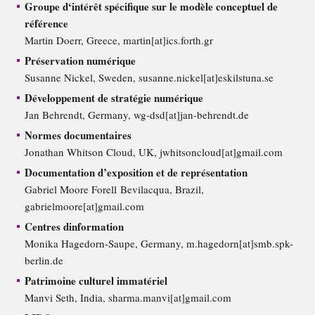
Groupe d‘intérêt spécifique sur le modèle conceptuel de
référence
Martin Doerr, Greece, martin[at]ics.forth.gr
Préservation numérique
Susanne Nickel, Sweden, susanne.nickel[at]eskilstuna.se
Développement de stratégie numérique
Jan Behrendt, Germany, wg-dsd[at]jan-behrendt.de
Normes documentaires
Jonathan Whitson Cloud, UK, jwhitsoncloud[at]gmail.com
Documentation d’exposition et de représentation
Gabriel Moore Forell Bevilacqua, Brazil,
gabrielmoore[at]gmail.com
Centres dinformation
Monika Hagedorn-Saupe, Germany, m.hagedorn[at]smb.spk-
berlin.de
Patrimoine culturel immatériel
Manvi Seth, India, sharma.manvi[at]gmail.com