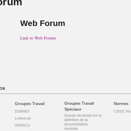
orum
Web Forum
Link to Web Forum
ON
Groupes Travail
Groupes Travail
Normes
Spéciaux
DOMINO
CIDOC No
Groupe de travail sur la
Linked art
définition de la
documentation
APERCU
muséale