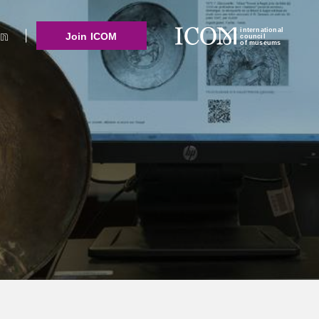
international
Join ICOM
council
of museums