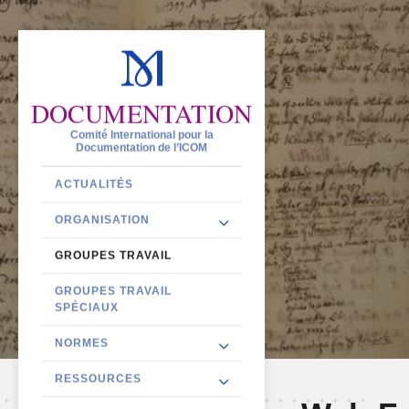
DOCUMENTATION
Comité International pour la
Documentation de l’ICOM
ACTUALITÉS
ORGANISATION
GROUPES TRAVAIL
GROUPES TRAVAIL
SPÉCIAUX
NORMES
RESSOURCES