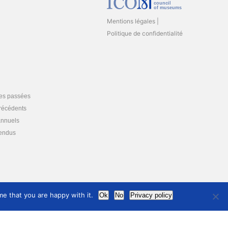
council
of museums
Mentions légales
Politique de confidentialité
es passées
précédents
annuels
endus
e that you are happy with it.
Ok
No
Privacy policy