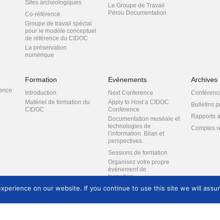
Sites archéologiques
Le Groupe de Travail
Pérou Documentation
Co-référence
Groupe de travail spécial
pour le modèle conceptuel
de référence du CIDOC
La préservation
numérique
Groupe de travail sur le
développement de
stratégies numériques
Formation
Evénements
Archives
Normes de
rence
Introduction
Next Conference
Conférenc
documentation
Matériel de formation du
Apply to Host a CIDOC
Bulletins 
Documentation
CIDOC
Conference
d’expositions et de
Rapports 
Documentation muséale et
performances
technologies de
Comptes r
Centres d’information
l’information. Bilan et
perspectives.
Patrimoine immatériel
Sessions de formation
LIDO
Organisez votre propre
IPM – Implémentation des
événement de
Processus Muséaux
formation
Approches
perience on our website. If you continue to use this site we will assum
transdisciplinaires à la
documentation