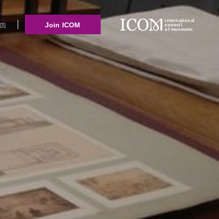
international
Join ICOM
council
of museums