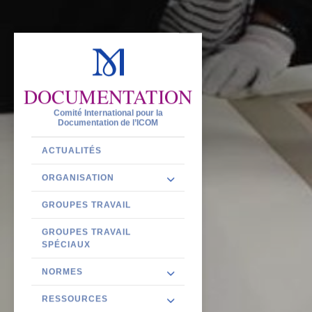
DOCUMENTATION
Comité International pour la
Documentation de l’ICOM
ACTUALITÉS
ORGANISATION
GROUPES TRAVAIL
GROUPES TRAVAIL
SPÉCIAUX
NORMES
RESSOURCES