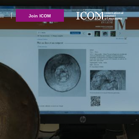
international
Join ICOM
council
of museums