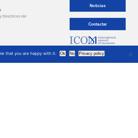
Noticias
s
 Directrices del
Contactar
international
council
of museums
Información legal
e that you are happy with it.
Ok
No
Privacy policy
Politica de Privacidad
co
ncias pasadas
s anteriores
 anuales
 las reuniones