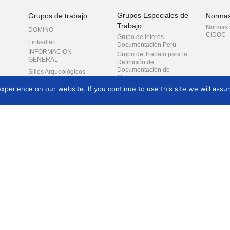
Grupos Especiales de
Grupos de trabajo
Norma
Trabajo
Normas y
DOMINO
CIDOC
Grupo de Interés
Linked art
Documentación Perú
INFORMACION
Grupo de Trabajo para la
GENERAL
Definición de
Documentación de
Sitios Arqueológicos
Museos
Co-referencia
perience on our website. If you continue to use this site we will assum
Grupo de Interés del
Modelo Conceptual de
Referencia
Preservación digital
Desarrollo de estrategia
digital
Formación
Eventos
Históri
Normas de
documentación
ncias
Introducción
Next Conference
Confere
Documentación de
Materiales de capacitación
Cómo solicitar la
Boletine
exposiciones y
ra
de DOCUMENTATION
organización de una
performance
Informes
Conferencia del CIDOC
Centros de Información
Documentación museística
Actas de
Patrimonio cultural
y tecnologías de la
intangible
información. Revisión y
perspectivas
LIDO
Sesiones de