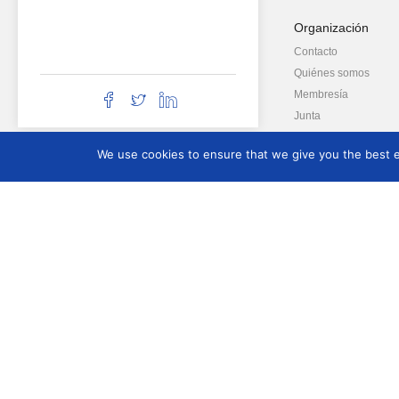
Organización
Contacto
Quiénes somos
Membresía
Junta
We use cookies to ensure that we give you the best ex
Recursos
Actas de las Confere
del CIDOC
Recomendaciones pa
Conferencias