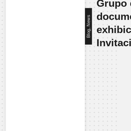
Grupo 
docume
Blog, News
exhibi
Invitac