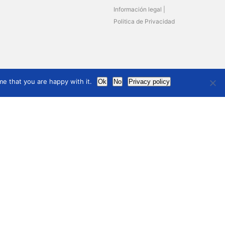
Información legal
Politica de Privacidad
co
e that you are happy with it.
Ok
No
Privacy policy
ncias pasadas
s anteriores
 anuales
 las reuniones